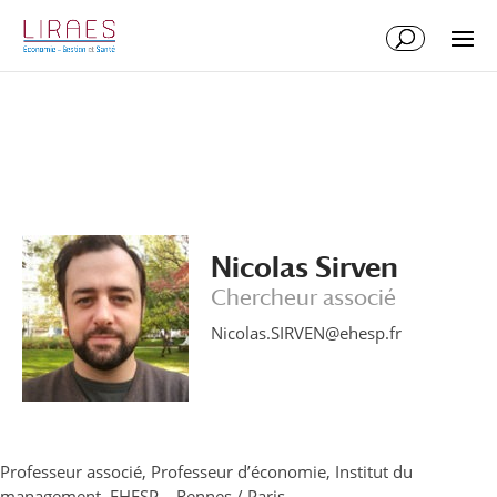
Aller
Aller
au
à
contenu
la
principal
navigation
Nicolas Sirven
Chercheur associé
Nicolas.SIRVEN@ehesp.fr
Professeur associé, Professeur d’économie, Institut du
management, EHESP – Rennes / Paris