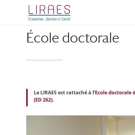
Aller
Aller
au
à
contenu
la
principal
navigation
École doctorale
Le LIRAES est rattaché à
l’Ecole doctorale
(ED 262)
.