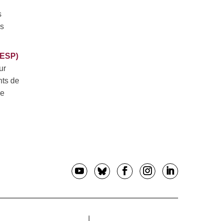
s
es
HESP)
ur
nts de
ue