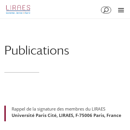
Aller
Aller
au
à
contenu
la
principal
navigation
Publications
Rappel de la signature des membres du LIRAES
Université Paris Cité, LIRAES, F-75006 Paris, France