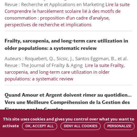
Revue : Recherche et Applications en Marketing
Lire la suite
Comprendre le harcèlement scolaire lié à des motifs de
consommation : proposition d’un cadre d’analyse,
perspectives de recherche et implications
Frailty, sarcopenia, and long-term care utilization in
older populations: a systematic review
Auteurs : Roquebert, Q., Sicsic, J., Santos Eggiman, B., et al.
Revue : The Journal of Frailty & Aging
Lire la suite
Frailty,
sarcopenia, and long-term care utilization in older
populations: a systematic review
Quand Amour et Argent doivent rimer au quotidien…
Vers une Meilleure Compréhension de la Gestion des
Finances par les Couples
This site uses cookies and gives you control over what you want to
Auteurs : Benmoyal S. & C. Paraschiv
activate
Revue : Gérer et Comprendre
Lire la suite
Quand Amour et
OK, ACCEPT ALL
DENY ALL COOKIES
PERSONALIZE
Argent doivent rimer au quotidien… Vers une Meilleure