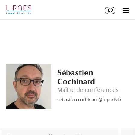
Aller
Aller
au
à
contenu
la
principal
navigation
Sébastien
Cochinard
Maître de conférences
sebastien.cochinard@u-paris.fr