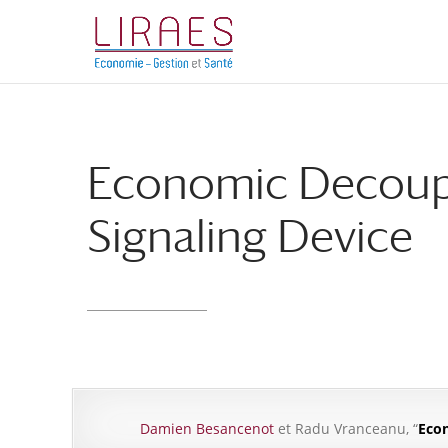
Aller
Aller
au
à
contenu
la
principal
navigation
Economic Decoupl
Signaling Device
Damien Besancenot
et Radu Vranceanu, “
Econ