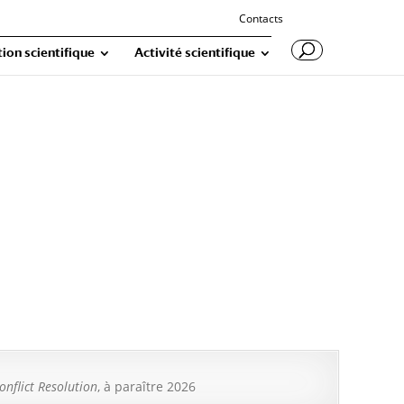
Contacts
ion scientifique
Activité scientifique
onflict Resolution
, à paraître 2026