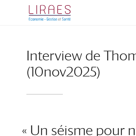
Aller
Aller
au
à
contenu
la
principal
navigation
Interview de Thom
(10nov2025)
« Un séisme pour n