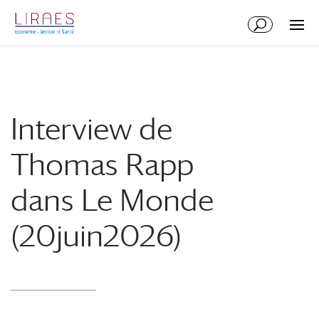
Aller
Aller
au
à
contenu
la
principal
navigation
Interview de
Thomas Rapp
dans Le Monde
(20juin2026)