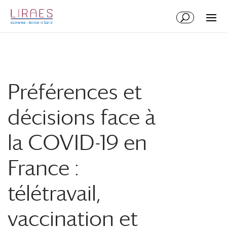
Aller
Aller
au
à
contenu
la
principal
navigation
Préférences et
décisions face à
la COVID-19 en
France :
télétravail,
vaccination et