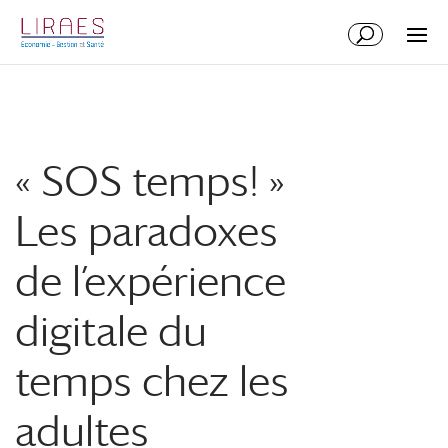
Aller
Aller
au
à
contenu
la
principal
navigation
« SOS temps! »
Les paradoxes
de l’expérience
digitale du
temps chez les
adultes