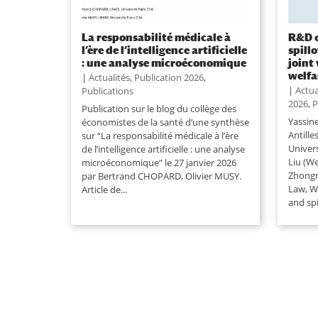
La responsabilité médicale à
R&D 
l’ère de l’intelligence artificielle
spill
: une analyse microéconomique
joint
welfa
|
Actualités
,
Publication 2026
,
|
Actua
Publications
2026
,
P
Publication sur le blog du collège des
Yassin
économistes de la santé d’une synthèse
Antille
sur “La responsabilité médicale à l’ère
Univers
de l’intelligence artificielle : une analyse
Liu (W
microéconomique” le 27 janvier 2026
Zhongn
par Bertrand CHOPARD, Olivier MUSY.
Law, W
Article de...
and spi