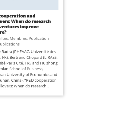
cooperation and
overs: When do research
 ventures improve
re?
lités
,
Membres
,
Publication
ublications
e Badra (PHEAAC, Université des
s, FR), Bertrand Chopard (LIRAES,
ité Paris Cité, FR), and Huizhong
enlan School of Business,
an University of Economics and
uhan, China). “R&D cooperation
llovers: When do research...